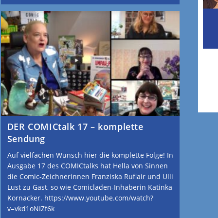
DER COMICtalk 17 – komplette
Sendung
Auf vielfachen Wunsch hier die komplette Folge! In
Ausgabe 17 des COMICtalks hat Hella von Sinnen
die Comic-Zeichnerinnen Franziska Ruflair und Ulli
Lust zu Gast, so wie Comicladen-Inhaberin Katinka
Kornacker. https://www.youtube.com/watch?
v=vkd1oNIZf6k