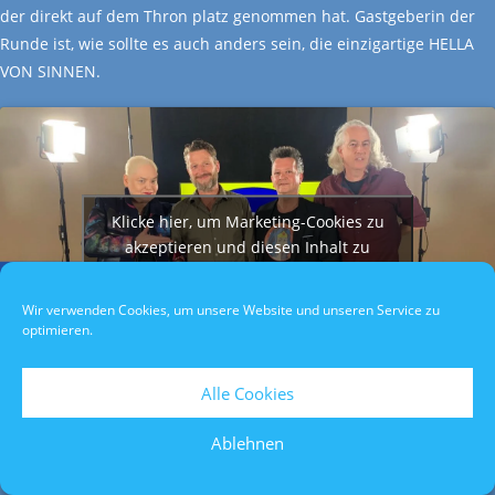
der direkt auf dem Thron platz genommen hat. Gastgeberin der
Runde ist, wie sollte es auch anders sein, die einzigartige HELLA
VON SINNEN.
Klicke hier, um Marketing-Cookies zu
akzeptieren und diesen Inhalt zu
aktivieren
Wir verwenden Cookies, um unsere Website und unseren Service zu
optimieren.
Alle Cookies
Datenschutzerklärung
/
Impressum
/
Teilnahmebedingungen
Ablehnen