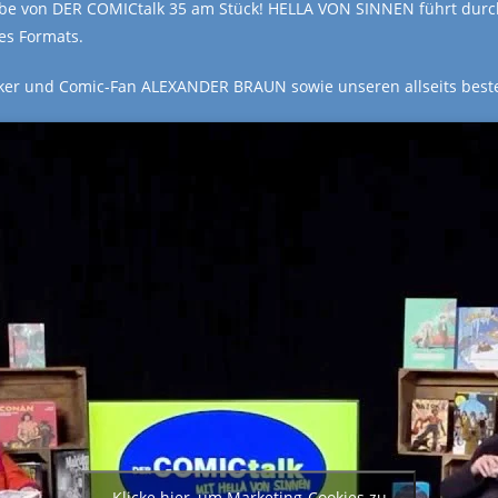
abe von DER COMICtalk 35 am Stück! HELLA VON SINNEN führt durch
es Formats.
oriker und Comic-Fan ALEXANDER BRAUN sowie unseren allseits be
Klicke hier, um Marketing-Cookies zu