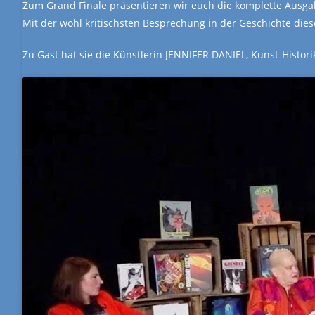
Zum Grand Finale präsentieren wir euch die komplette Ausg
Mit der wohl kritischsten Besprechung in der Geschichte dies
Zu Gast hat sie die Künstlerin JENNIFER DANIEL, Kunst-Hist