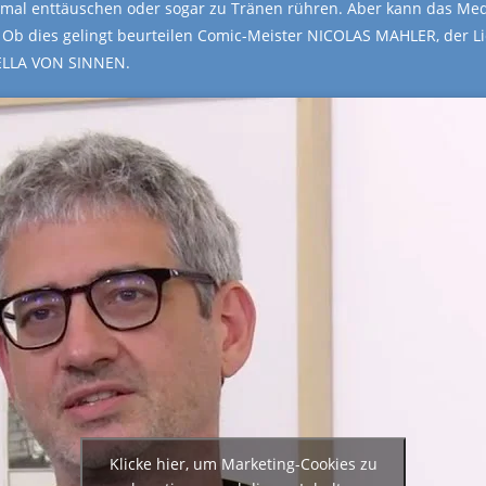
al enttäuschen oder sogar zu Tränen rühren. Aber kann das Medi
 Ob dies gelingt beurteilen Comic-Meister NICOLAS MAHLER, der 
HELLA VON SINNEN.
Klicke hier, um Marketing-Cookies zu