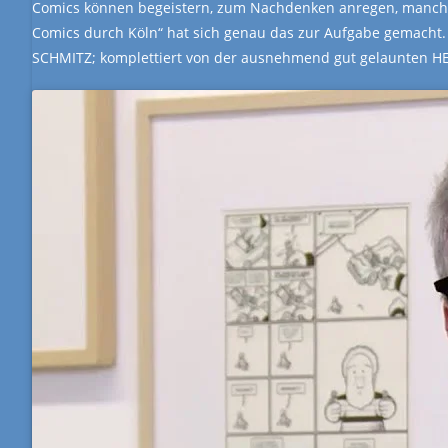
Comics können begeistern, zum Nachdenken anregen, manchm
Comics durch Köln“ hat sich genau das zur Aufgabe gemacht.
SCHMITZ; komplettiert von der ausnehmend gut gelaunten 